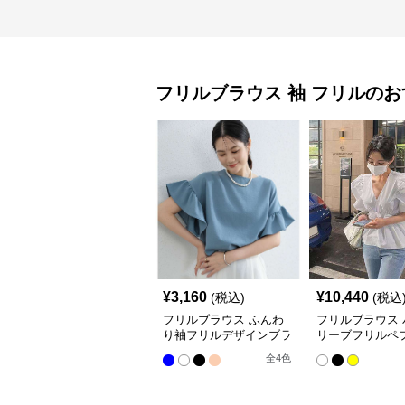
フリルブラウス
袖 フリル
のお
¥
3,160
¥
10,440
(税込)
(税込
フリルブラウス ふんわ
フリルブラウス 
り袖フリルデザインブラ
リーブフリルペ
ウス
ラウス
全
4
色