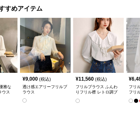
すすめアイテム
¥
9,000
¥
11,560
¥
6,4
(税込)
(税込)
優雅な
透け感エアリーフリルブ
フリルブラウス ふんわ
フリ
ラウス
ラウス
りフリル襟 レトロ調ブ
フリ
ラウス
ス