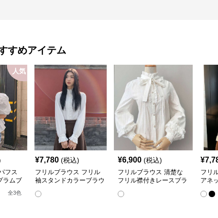
すすめアイテム
人気
¥
7,780
¥
6,900
¥
7,7
)
(税込)
(税込)
パフス
フリルブラウス フリル
フリルブラウス 清楚な
フリ
プラムブ
袖スタンドカラーブラウ
フリル襟付きレースブラ
アネ
ス
ウス
ラウ
全
3
色