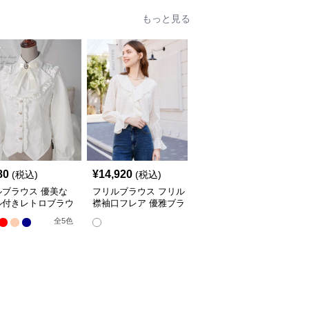
もっと見る
80
¥
14,920
¥
17,780
(税込)
(税込)
(税込)
ルブラウス 優美な
フリルブラウス フリル
フリルブラウス フェミ
ル付きレトロブラウ
襟袖口フレア 優雅ブラ
ニン襟フリルリブニット
ウス
ブラウス
全
5
色
全
2
色