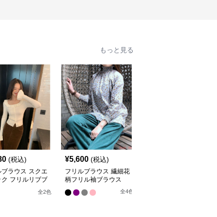
もっと見る
80
¥
5,600
¥
5,100
(税込)
(税込)
(税込)
ルブラウス スクエ
フリルブラウス 繊細花
フリルブラウス ふんわ
ック フリルリブブ
柄フリル袖ブラウス
りフリル襟 優雅ブラウ
ス
ス
全
4
色
全
2
色
全
2
色