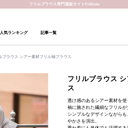
フリルブラウス
専門通販サイト
Frillista
人気ランキング
記事一覧
ルブラウス シアー素材フリル袖ブラウス
フリルブラウス 
ス
透け感のあるシアー素材を使
袖に施された繊細なフリルが
シンプルなデザインながらも
やかさを演出。
重ね着にも単体でも活躍する