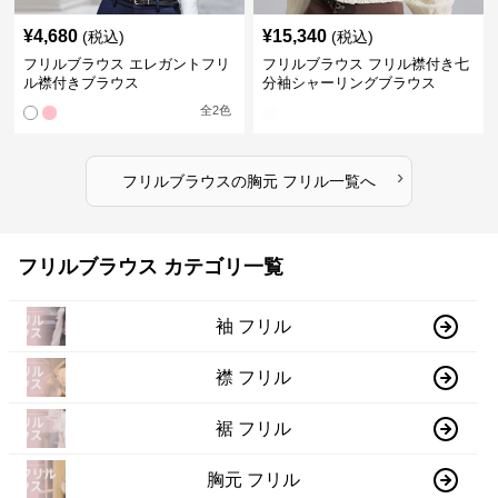
¥
4,680
¥
15,340
(税込)
(税込)
フリルブラウス エレガントフリ
フリルブラウス フリル襟付き七
ル襟付きブラウス
分袖シャーリングブラウス
全
2
色
›
フリルブラウス
の
胸元 フリル
一覧へ
フリルブラウス カテゴリ一覧
袖 フリル
襟 フリル
裾 フリル
胸元 フリル