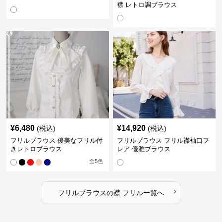
襟 レトロ調ブラウス
¥
6,480
¥
14,920
(税込)
(税込)
フリルブラウス 優美なフリル付
フリルブラウス フリル襟袖口フ
きレトロブラウス
レア 優雅ブラウス
全
5
色
›
フリルブラウス
の
襟 フリル
一覧へ