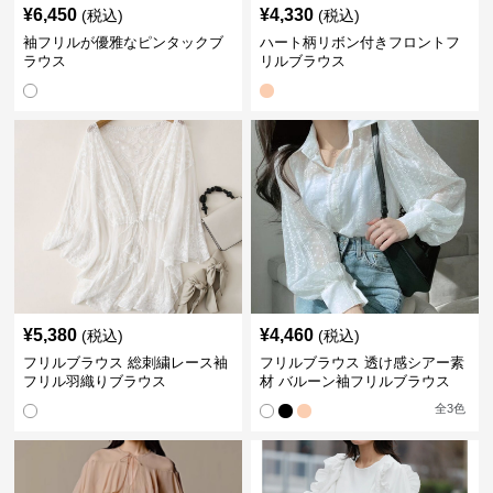
¥
6,450
¥
4,330
(税込)
(税込)
袖フリルが優雅なピンタックブ
ハート柄リボン付きフロントフ
ラウス
リルブラウス
¥
5,380
¥
4,460
(税込)
(税込)
フリルブラウス 総刺繍レース袖
フリルブラウス 透け感シアー素
フリル羽織りブラウス
材 バルーン袖フリルブラウス
全
3
色