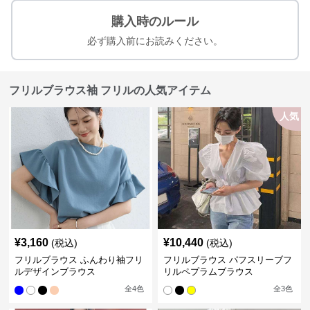
購入時のルール
必ず購入前にお読みください。
フリルブラウス袖 フリルの人気アイテム
人気
¥
3,160
¥
10,440
(税込)
(税込)
フリルブラウス ふんわり袖フリ
フリルブラウス パフスリーブフ
ルデザインブラウス
リルペプラムブラウス
全
4
色
全
3
色