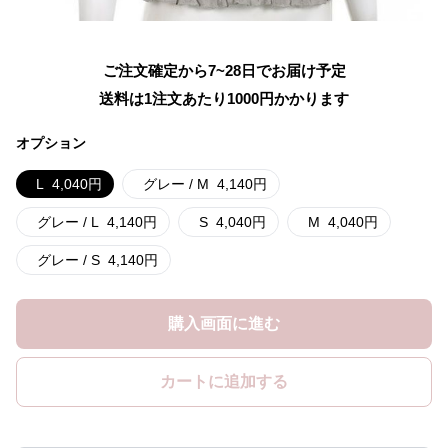
ご注文確定から7~28日でお届け予定
送料は1注文あたり
1000
円かかります
オプション
L
4,040
円
グレー / M
4,140
円
グレー / L
4,140
円
S
4,040
円
M
4,040
円
グレー / S
4,140
円
購入画面に進む
カートに追加する