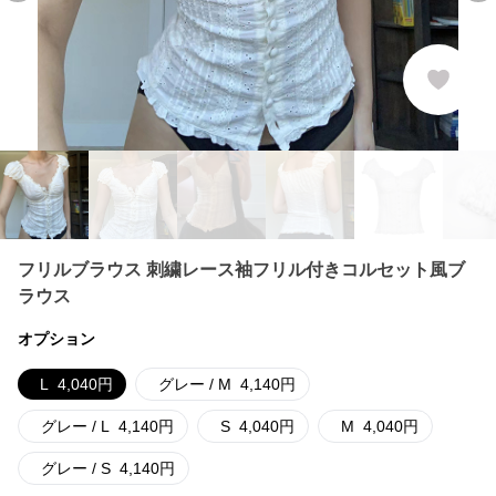
フリルブラウス 刺繍レース袖フリル付きコルセット風ブ
ラウス
オプション
L
4,040
円
グレー / M
4,140
円
グレー / L
4,140
円
S
4,040
円
M
4,040
円
グレー / S
4,140
円