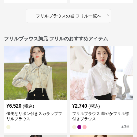
›
フリルブラウス
の
裾 フリル
一覧へ
フリルブラウス胸元 フリルのおすすめアイテム
¥
6,520
¥
2,740
(税込)
(税込)
優美なリボン付きスカラップフ
フリルブラウス 華やかフリル襟
リルブラウス
付きブラウス
全
3
色