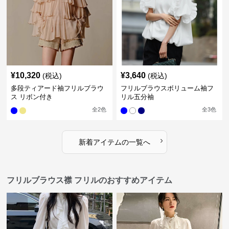
¥
10,320
¥
3,640
(税込)
(税込)
多段ティアード袖フリルブラウ
フリルブラウスボリューム袖フ
ス リボン付き
リル五分袖
全
2
色
全
3
色
›
新着アイテムの一覧へ
フリルブラウス襟 フリルのおすすめアイテム