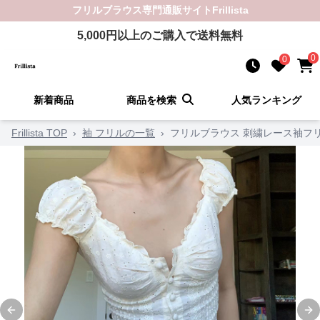
フリルブラウス
専門通販サイト
Frillista
5,000
円以上のご購入で送料無料
0
0
新着商品
商品を検索
人気ランキング
Frillista TOP
›
袖 フリルの一覧
›
フリルブラウス 刺繍レース袖フ
Previous slide
Ne