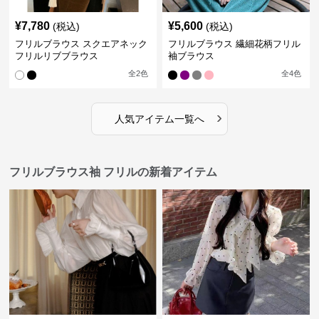
¥
7,780
¥
5,600
(税込)
(税込)
フリルブラウス スクエアネック
フリルブラウス 繊細花柄フリル
フリルリブブラウス
袖ブラウス
全
2
色
全
4
色
›
人気アイテム一覧へ
フリルブラウス袖 フリルの新着アイテム