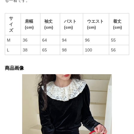
る一着です。
サ
肩幅
袖丈
バスト
ウエスト
着丈
イ
(cm)
(cm)
(cm)
(cm)
(cm)
ズ
M
36
64
94
96
55
L
38
65
98
100
56
商品画像