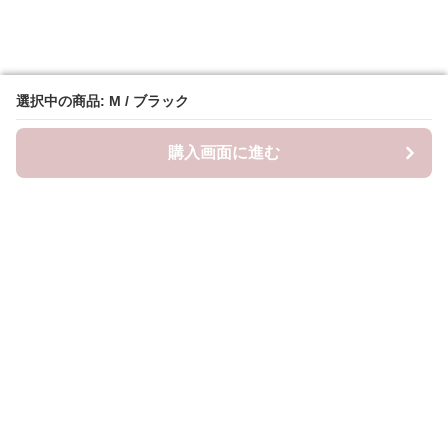
選択中の商品: M / ブラック
選択中の商品: M / ブラック
購入画面に進む
購入画面に進む
Frillista
について