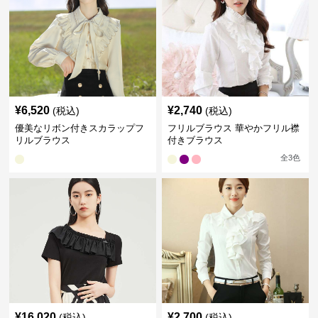
¥
6,520
¥
2,740
(税込)
(税込)
優美なリボン付きスカラップフ
フリルブラウス 華やかフリル襟
リルブラウス
付きブラウス
全
3
色
¥
16,020
¥
2,700
(税込)
(税込)