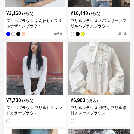
¥
3,160
¥
10,440
(税込)
(税込)
フリルブラウス ふんわり袖フリ
フリルブラウス パフスリーブフ
ルデザインブラウス
リルペプラムブラウス
全
4
色
全
3
色
¥
7,780
¥
6,900
(税込)
(税込)
フリルブラウス フリル袖スタン
フリルブラウス 清楚なフリル襟
ドカラーブラウス
付きレースブラウス