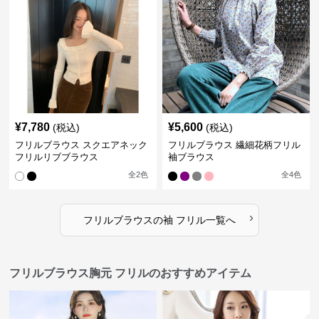
¥
7,780
¥
5,600
(税込)
(税込)
フリルブラウス スクエアネック
フリルブラウス 繊細花柄フリル
フリルリブブラウス
袖ブラウス
全
2
色
全
4
色
›
フリルブラウス
の
袖 フリル
一覧へ
フリルブラウス胸元 フリルのおすすめアイテム