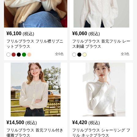
¥
6,100
¥
6,060
(税込)
(税込)
フリルブラウス フリル襟リブニ
フリルブラウス 首元フリル レー
ットブラウス
ス刺繍 ブラウス
全
6
色
全
3
色
¥
14,500
¥
4,420
(税込)
(税込)
フリルブラウス 首元フリル付き
フリルブラウス シャーリング フ
優雅ブラウス
リル ネックブラウス