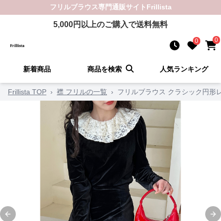
フリルブラウス
専門通販サイト
Frillista
5,000
円以上のご購入で送料無料
0
0
新着商品
商品を検索
人気ランキング
Frillista TOP
›
襟 フリルの一覧
›
フリルブラウス クラシック円形
Previous slide
Ne