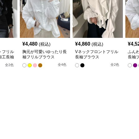
¥
4,480
¥
4,860
¥
4,5
(税込)
(税込)
トフリル
胸元が可愛いゆったり長
Vネックフロントフリル
ふん
加工長袖
袖フリルブラウス
長袖ブラウス
長袖
全
4
色
全
2
色
全
2
色