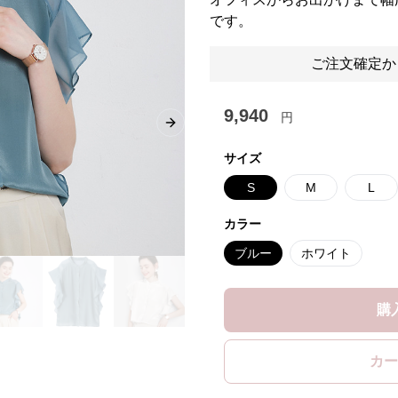
です。
ご注文確定か
9,940
円
Next slide
サイズ
S
M
L
カラー
ブルー
ホワイト
購
カー