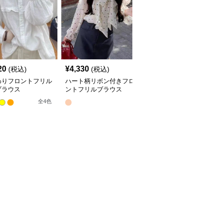
20
¥
4,330
¥
4,290
(税込)
(税込)
(税込)
わりフロントフリル
ハート柄リボン付きフロ
フリルブラウス 花刺繍
ブラウス
ントフリルブラウス
レースフロント 長袖
全
4
色
全
2
色