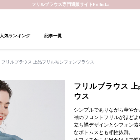
フリルブラウス
専門通販サイト
Frillista
人気ランキング
記事一覧
フリルブラウス 上品フリル袖シフォンブラウス
フリルブラウス 
ウス
シンプルでありながら華やか
袖のフロントフリルがほどよ
立ち襟デザインとシフォン素
なボトムスとも相性抜群。
オフィスからお出かけまで幅