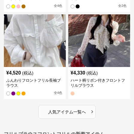
全
4
色
全
2
色
¥
4,520
¥
4,330
(税込)
(税込)
ふんわりフロントフリル長袖ブ
ハート柄リボン付きフロントフ
ラウス
リルブラウス
全
4
色
›
人気アイテム一覧へ