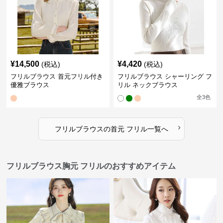
¥
14,500
¥
4,420
(税込)
(税込)
フリルブラウス 首元フリル付き
フリルブラウス シャーリング フ
優雅ブラウス
リル ネックブラウス
全
3
色
›
フリルブラウス
の
首元 フリル
一覧へ
フリルブラウス胸元 フリルのおすすめアイテム