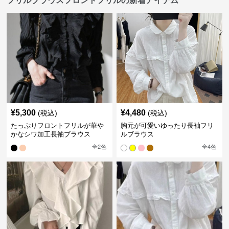
フリルブラウスフロントフリルの新着アイテム
¥
5,300
¥
4,480
(税込)
(税込)
たっぷりフロントフリルが華や
胸元が可愛いゆったり長袖フリ
かなシワ加工長袖ブラウス
ルブラウス
全
2
色
全
4
色