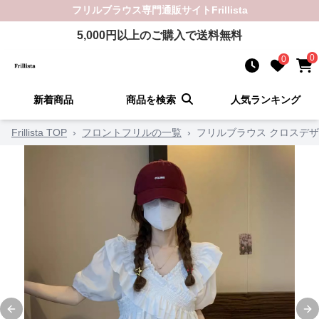
フリルブラウス
専門通販サイト
Frillista
5,000
円以上のご購入で送料無料
0
0
新着商品
商品を検索
人気ランキング
Frillista TOP
›
フロントフリルの一覧
›
フリルブラウス クロスデ
Previous slide
Ne