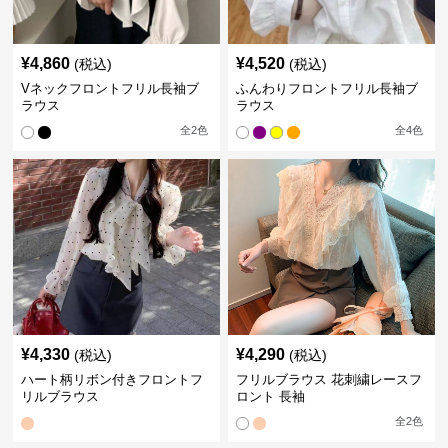
¥
4,860
¥
4,520
(税込)
(税込)
Vネックフロントフリル長袖ブ
ふんわりフロントフリル長袖ブ
ラウス
ラウス
全
2
色
全
4
色
¥
4,330
¥
4,290
(税込)
(税込)
ハート柄リボン付きフロントフ
フリルブラウス 花刺繍レースフ
リルブラウス
ロント 長袖
全
2
色