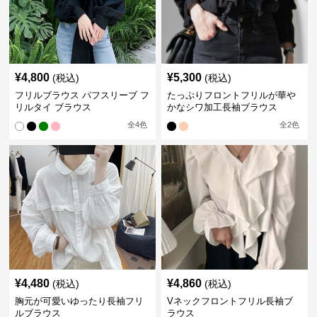
¥
4,800
¥
5,300
(税込)
(税込)
フリルブラウス パフスリーブ フ
たっぷりフロントフリルが華や
リルタイ ブラウス
かなシワ加工長袖ブラウス
全
4
色
全
2
色
¥
4,480
¥
4,860
(税込)
(税込)
胸元が可愛いゆったり長袖フリ
Vネックフロントフリル長袖ブ
ルブラウス
ラウス