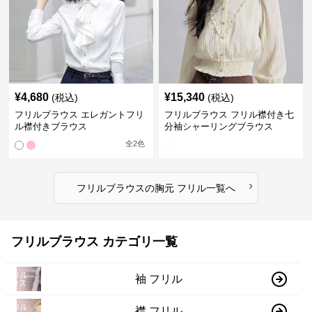
¥
4,680
¥
15,340
(税込)
(税込)
フリルブラウス エレガントフリ
フリルブラウス フリル襟付き七
ル襟付きブラウス
分袖シャーリングブラウス
全
2
色
›
フリルブラウス
の
胸元 フリル
一覧へ
フリルブラウス カテゴリ一覧
袖 フリル
襟 フリル