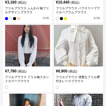
¥
3,160
¥
10,440
(税込)
(税込)
フリルブラウス ふんわり袖フリ
フリルブラウス パフスリーブフ
ルデザインブラウス
リルペプラムブラウス
全
4
色
全
3
色
¥
7,780
¥
6,900
(税込)
(税込)
フリルブラウス フリル袖スタン
フリルブラウス 清楚なフリル襟
ドカラーブラウス
付きレースブラウス