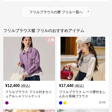
›
フリルブラウス
の
襟 フリル
一覧へ
フリルブラウス裾 フリルのおすすめアイテム
人気
¥
12,400
¥
17,440
(税込)
(税込)
フリルブラウス フリル付きカジ
フリルブラウス レース襟付きふ
ュアルシャツジャケット
んわり長袖ブラウス
全
2
色