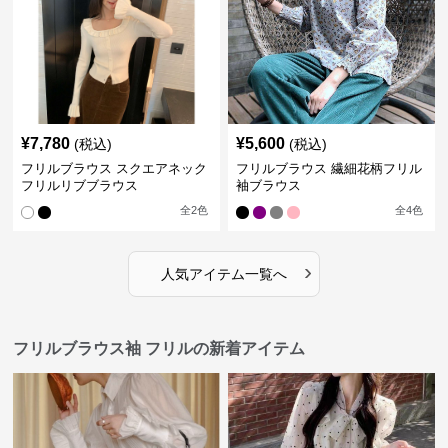
¥
7,780
¥
5,600
(税込)
(税込)
フリルブラウス スクエアネック
フリルブラウス 繊細花柄フリル
フリルリブブラウス
袖ブラウス
全
2
色
全
4
色
›
人気アイテム一覧へ
フリルブラウス袖 フリルの新着アイテム