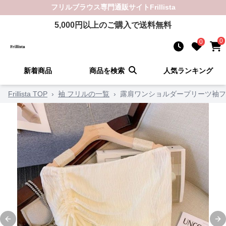
フリルブラウス
専門通販サイト
Frillista
5,000
円以上のご購入で送料無料
0
0
新着商品
商品を検索
人気ランキング
Frillista TOP
›
袖 フリルの一覧
›
露肩ワンショルダープリーツ袖フ
Previous slide
Ne