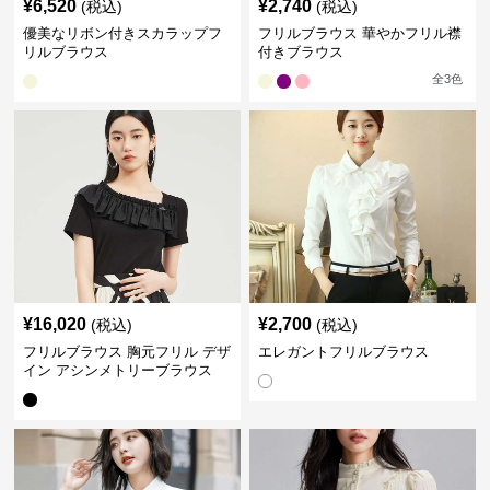
¥
6,520
¥
2,740
(税込)
(税込)
優美なリボン付きスカラップフ
フリルブラウス 華やかフリル襟
リルブラウス
付きブラウス
全
3
色
¥
16,020
¥
2,700
(税込)
(税込)
フリルブラウス 胸元フリル デザ
エレガントフリルブラウス
イン アシンメトリーブラウス