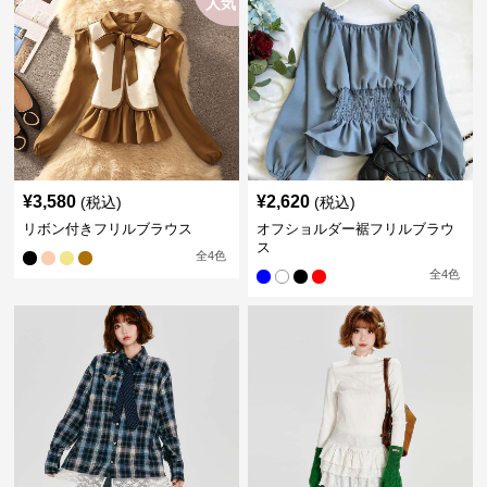
人気
¥
3,580
¥
2,620
(税込)
(税込)
リボン付きフリルブラウス
オフショルダー裾フリルブラウ
ス
全
4
色
全
4
色