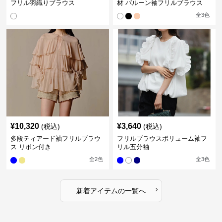
フリル羽織りブラウス
材 バルーン袖フリルブラウス
全
3
色
¥
10,320
¥
3,640
(税込)
(税込)
多段ティアード袖フリルブラウ
フリルブラウスボリューム袖フ
ス リボン付き
リル五分袖
全
2
色
全
3
色
›
新着アイテムの一覧へ