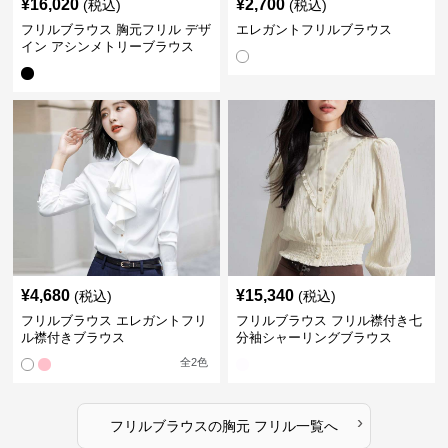
¥
16,020
¥
2,700
(税込)
(税込)
フリルブラウス 胸元フリル デザ
エレガントフリルブラウス
イン アシンメトリーブラウス
¥
4,680
¥
15,340
(税込)
(税込)
フリルブラウス エレガントフリ
フリルブラウス フリル襟付き七
ル襟付きブラウス
分袖シャーリングブラウス
全
2
色
›
フリルブラウス
の
胸元 フリル
一覧へ