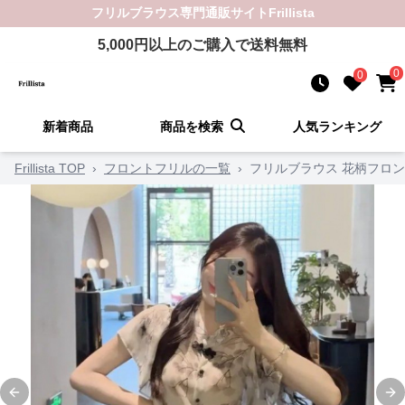
フリルブラウス
専門通販サイト
Frillista
5,000
円以上のご購入で送料無料
0
0
新着商品
商品を検索
人気ランキング
Frillista TOP
›
フロントフリルの一覧
›
フリルブラウス 花柄フロ
Previous slide
Ne