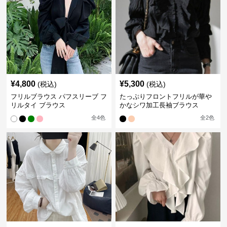
¥
4,800
¥
5,300
(税込)
(税込)
フリルブラウス パフスリーブ フ
たっぷりフロントフリルが華や
リルタイ ブラウス
かなシワ加工長袖ブラウス
全
4
色
全
2
色