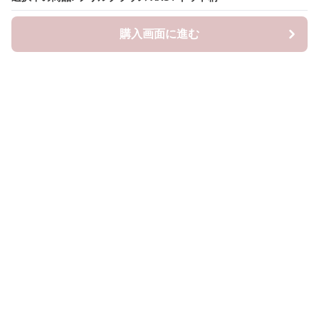
購入画面に進む
購入画面に進む
Frillista
について
会社概要
利用規約