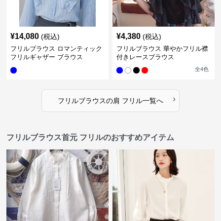
¥
14,080
¥
4,380
(税込)
(税込)
フリルブラウス ロマンティック
フリルブラウス 華やかフリル襟
フリルギャザー ブラウス
付きレースブラウス
全
4
色
›
フリルブラウス
の
肩 フリル
一覧へ
フリルブラウス首元 フリルのおすすめアイテム