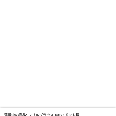
選択中の商品: フリルブラウス XXS / ドット柄
選択中の商品: フリルブラウス XXS / ドット柄