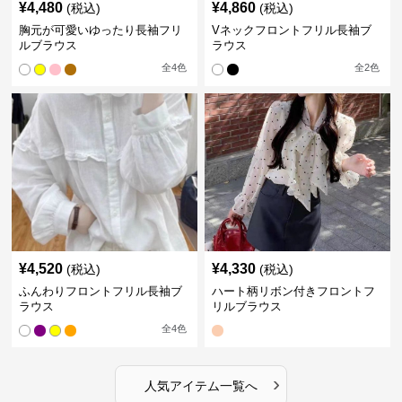
¥
4,480
¥
4,860
(税込)
(税込)
胸元が可愛いゆったり長袖フリ
Vネックフロントフリル長袖ブ
ルブラウス
ラウス
全
4
色
全
2
色
¥
4,520
¥
4,330
(税込)
(税込)
ふんわりフロントフリル長袖ブ
ハート柄リボン付きフロントフ
ラウス
リルブラウス
全
4
色
›
人気アイテム一覧へ