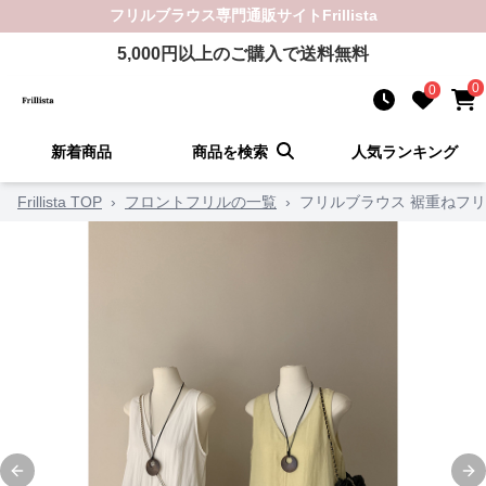
フリルブラウス
専門通販サイト
Frillista
5,000
円以上のご購入で送料無料
0
0
新着商品
商品を検索
人気ランキング
Frillista TOP
›
フロントフリルの一覧
›
フリルブラウス 裾重ねフリ
Previous slide
Ne