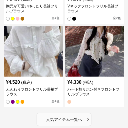
胸元が可愛いゆったり長袖フリ
Vネックフロントフリル長袖ブ
ルブラウス
ラウス
全
4
色
全
2
色
¥
4,520
¥
4,330
(税込)
(税込)
ふんわりフロントフリル長袖ブ
ハート柄リボン付きフロントフ
ラウス
リルブラウス
全
4
色
›
人気アイテム一覧へ