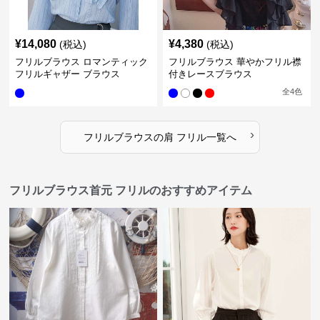
¥
14,080
¥
4,380
(税込)
(税込)
フリルブラウス ロマンティック
フリルブラウス 華やかフリル襟
フリルギャザー ブラウス
付きレースブラウス
全
4
色
›
フリルブラウス
の
肩 フリル
一覧へ
フリルブラウス首元 フリルのおすすめアイテム