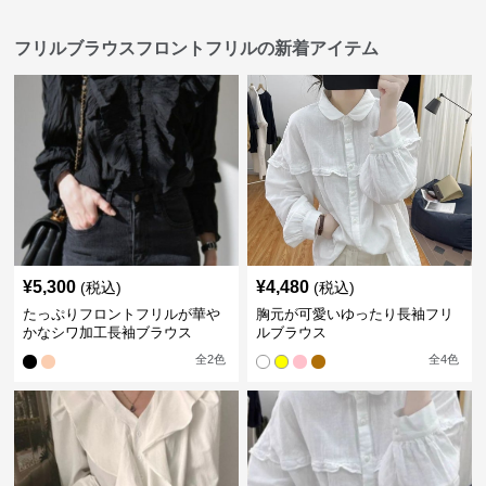
フリルブラウスフロントフリルの新着アイテム
¥
5,300
¥
4,480
(税込)
(税込)
たっぷりフロントフリルが華や
胸元が可愛いゆったり長袖フリ
かなシワ加工長袖ブラウス
ルブラウス
全
2
色
全
4
色