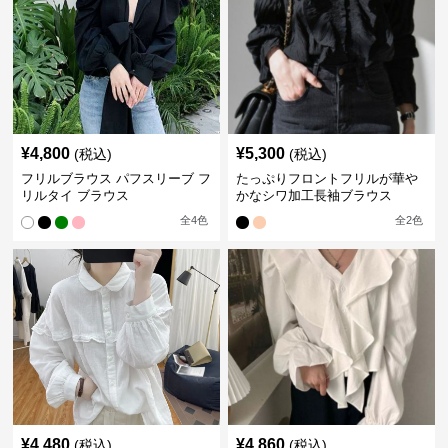
¥
4,800
¥
5,300
(税込)
(税込)
フリルブラウス パフスリーブ フ
たっぷりフロントフリルが華や
リルタイ ブラウス
かなシワ加工長袖ブラウス
全
4
色
全
2
色
¥
4,480
¥
4,860
(税込)
(税込)