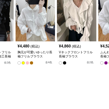
¥
4,480
¥
4,860
¥
4,5
(税込)
(税込)
トフリル
胸元が可愛いゆったり長
Vネックフロントフリル
ふん
加工長袖
袖フリルブラウス
長袖ブラウス
長袖
全
4
色
全
2
色
全
2
色