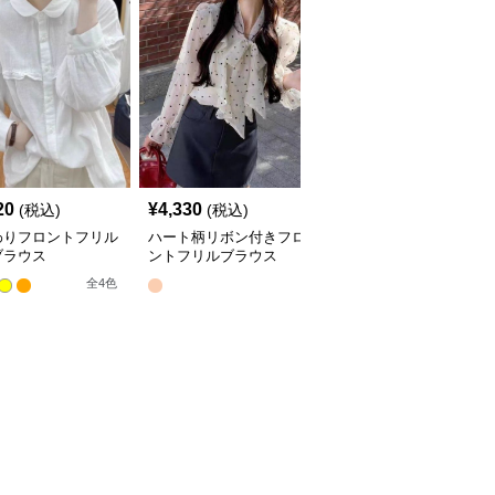
20
¥
4,330
¥
4,290
(税込)
(税込)
(税込)
わりフロントフリル
ハート柄リボン付きフロ
フリルブラウス 花刺繍
ブラウス
ントフリルブラウス
レースフロント 長袖
全
4
色
全
2
色