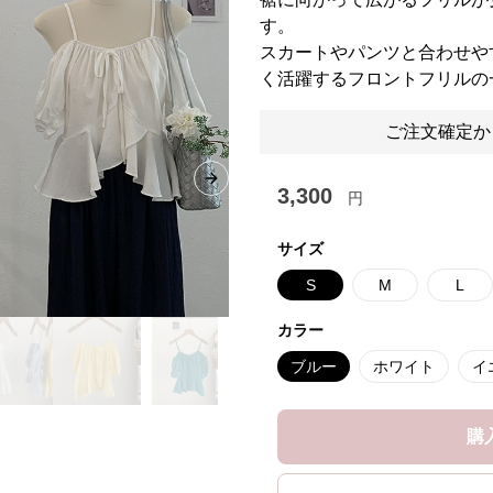
す。
スカートやパンツと合わせや
く活躍するフロントフリルの
ご注文確定か
Next slide
3,300
円
サイズ
S
M
L
カラー
ブルー
ホワイト
イ
購