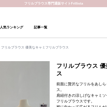
フリルブラウス
専門通販サイト
Frillista
人気ランキング
記事一覧
フリルブラウス 優美なキャミフリルブラウス
フリルブラウス 
ス
前面に贅沢なフリルをあしら
ス。
肩紐付きの涼しげなキャミソ
フリルブラウスです。
裾に向かって広がるフリルが