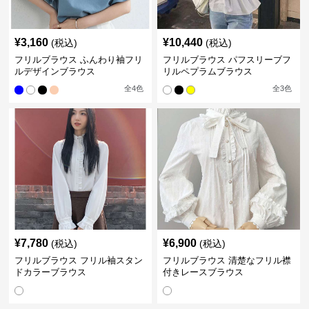
¥
3,160
¥
10,440
(税込)
(税込)
フリルブラウス ふんわり袖フリ
フリルブラウス パフスリーブフ
ルデザインブラウス
リルペプラムブラウス
全
4
色
全
3
色
¥
7,780
¥
6,900
(税込)
(税込)
フリルブラウス フリル袖スタン
フリルブラウス 清楚なフリル襟
ドカラーブラウス
付きレースブラウス