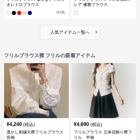
きレトロブラウス
レア 優雅ブラウス
全
5
色
›
人気アイテム一覧へ
フリルブラウス襟 フリルの新着アイテム
¥
4,240
¥
4,690
(税込)
(税込)
透かし刺繍大襟フリルブラウス
フリルブラウス 立体花飾り襟フ
長袖
リル 半袖