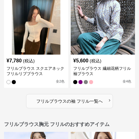
¥
7,780
¥
5,600
(税込)
(税込)
フリルブラウス スクエアネック
フリルブラウス 繊細花柄フリル
フリルリブブラウス
袖ブラウス
全
2
色
全
4
色
›
フリルブラウス
の
袖 フリル
一覧へ
フリルブラウス胸元 フリルのおすすめアイテム