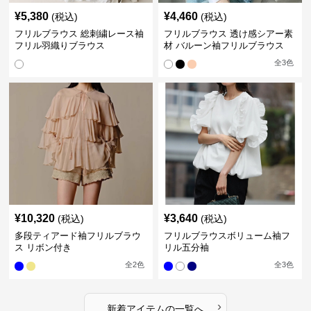
¥
5,380
¥
4,460
(税込)
(税込)
フリルブラウス 総刺繍レース袖
フリルブラウス 透け感シアー素
フリル羽織りブラウス
材 バルーン袖フリルブラウス
全
3
色
¥
10,320
¥
3,640
(税込)
(税込)
多段ティアード袖フリルブラウ
フリルブラウスボリューム袖フ
ス リボン付き
リル五分袖
全
2
色
全
3
色
›
新着アイテムの一覧へ