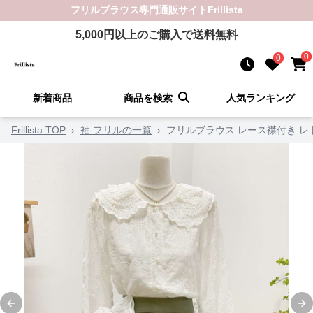
フリルブラウス
専門通販サイト
Frillista
5,000
円以上のご購入で送料無料
0
0
新着商品
商品を検索
人気ランキング
Frillista TOP
›
袖 フリルの一覧
›
フリルブラウス レース襟付き 
Previous slide
Ne