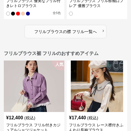
フリルブラウス 優美なフリル付
フリルブラウス フリル襟袖口フ
きレトロブラウス
レア 優雅ブラウス
全
5
色
›
フリルブラウス
の
襟 フリル
一覧へ
フリルブラウス裾 フリルのおすすめアイテム
人気
¥
12,400
¥
17,440
(税込)
(税込)
フリルブラウス フリル付きカジ
フリルブラウス レース襟付きふ
ュアルシャツジャケット
んわり長袖ブラウス