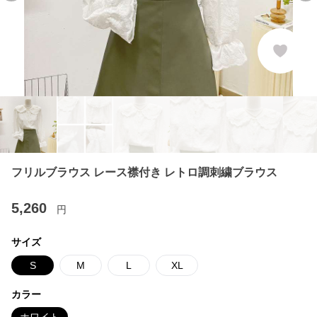
フリルブラウス レース襟付き レトロ調刺繍ブラウス
5,260
円
サイズ
S
M
L
XL
カラー