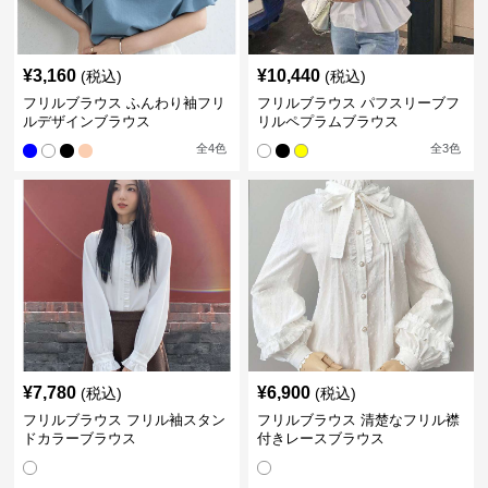
¥
3,160
¥
10,440
(税込)
(税込)
フリルブラウス ふんわり袖フリ
フリルブラウス パフスリーブフ
ルデザインブラウス
リルペプラムブラウス
全
4
色
全
3
色
¥
7,780
¥
6,900
(税込)
(税込)
フリルブラウス フリル袖スタン
フリルブラウス 清楚なフリル襟
ドカラーブラウス
付きレースブラウス