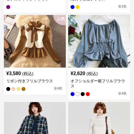
全
2
色
人気
¥
3,580
¥
2,620
(税込)
(税込)
リボン付きフリルブラウス
オフショルダー裾フリルブラウ
ス
全
4
色
全
4
色