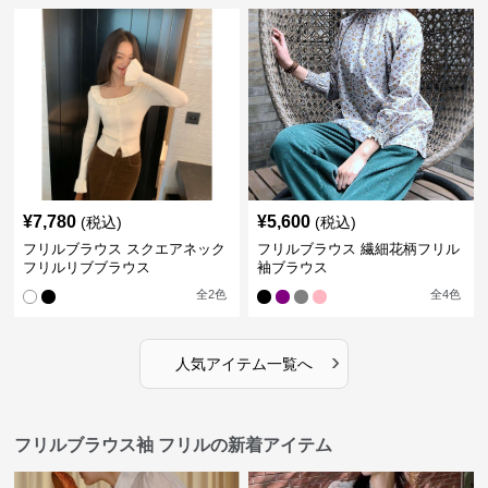
¥
7,780
¥
5,600
(税込)
(税込)
フリルブラウス スクエアネック
フリルブラウス 繊細花柄フリル
フリルリブブラウス
袖ブラウス
全
2
色
全
4
色
›
人気アイテム一覧へ
フリルブラウス袖 フリルの新着アイテム