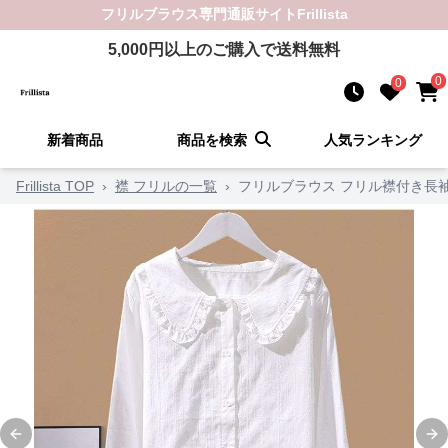
フリルブラウス
専門通販サイト
Frillista
5,000
円以上のご購入で送料無料
0
0
新着商品
商品を検索
人気ランキング
Frillista TOP
›
襟 フリルの一覧
›
フリルブラウス フリル襟付き長
Previous slide
Ne