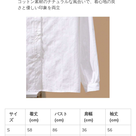
コットン素材のナチュラルな風合いで、着心地の良
さと優しい印象を両立
サイ
着丈
バスト
肩幅
袖丈
ズ
(cm)
(cm)
(cm)
(cm)
S
58
86
36
56