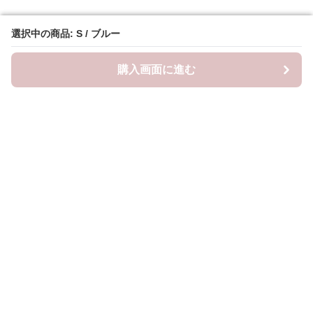
選択中の商品: S / ブルー
選択中の商品: S / ブルー
購入画面に進む
購入画面に進む
Frillista
について
会社概要