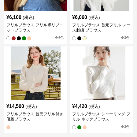
¥
6,100
¥
6,060
(税込)
(税込)
フリルブラウス フリル襟リブニ
フリルブラウス 首元フリル レー
ットブラウス
ス刺繍 ブラウス
全
6
色
全
3
色
¥
14,500
¥
4,420
(税込)
(税込)
フリルブラウス 首元フリル付き
フリルブラウス シャーリング フ
優雅ブラウス
リル ネックブラウス
全
3
色