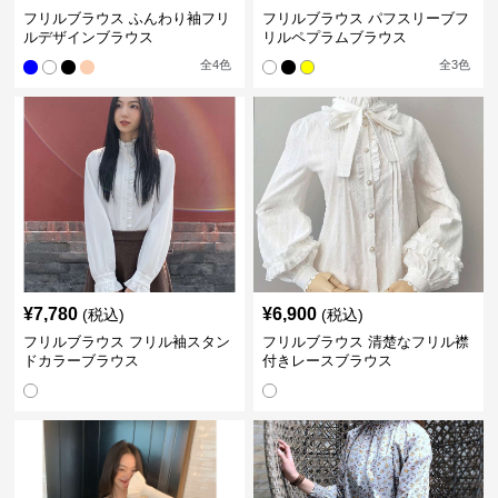
フリルブラウス ふんわり袖フリ
フリルブラウス パフスリーブフ
ルデザインブラウス
リルペプラムブラウス
全
4
色
全
3
色
¥
7,780
¥
6,900
(税込)
(税込)
フリルブラウス フリル袖スタン
フリルブラウス 清楚なフリル襟
ドカラーブラウス
付きレースブラウス