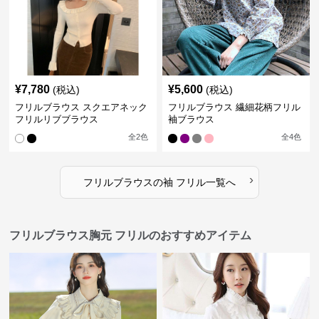
¥
7,780
¥
5,600
(税込)
(税込)
フリルブラウス スクエアネック
フリルブラウス 繊細花柄フリル
フリルリブブラウス
袖ブラウス
全
2
色
全
4
色
›
フリルブラウス
の
袖 フリル
一覧へ
フリルブラウス胸元 フリルのおすすめアイテム