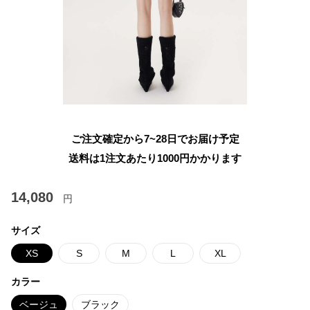
ご注文確定から7~28日でお届け予定
送料は1注文あたり
1000
円かかります
14,080
円
サイズ
XS
S
M
L
XL
カラー
ベージュ
ブラック