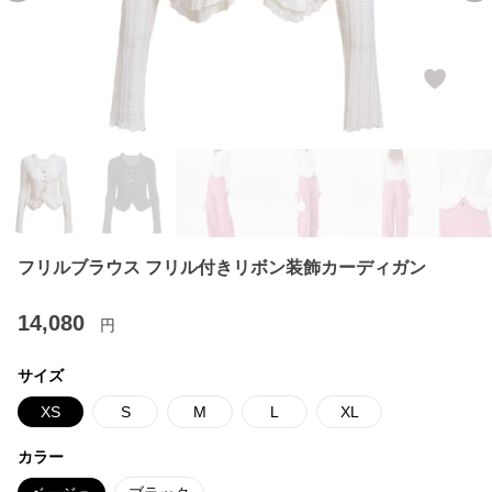
フリルブラウス フリル付きリボン装飾カーディガン
14,080
円
サイズ
XS
S
M
L
XL
カラー