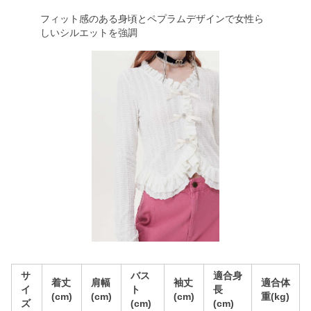
フィット感のある身頃とペプラムデザインで女性ら
しいシルエットを強調
サ
バス
適合身
着丈
肩幅
袖丈
適合体
イ
ト
長
(cm)
(cm)
(cm)
重(kg)
ズ
(cm)
(cm)