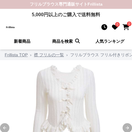
フリルブラウス
専門通販サイト
Frillista
5,000
円以上のご購入で送料無料
0
0
新着商品
商品を検索
人気ランキング
Frillista TOP
›
襟 フリルの一覧
›
フリルブラウス フリル付きリボ
Previous slide
Ne