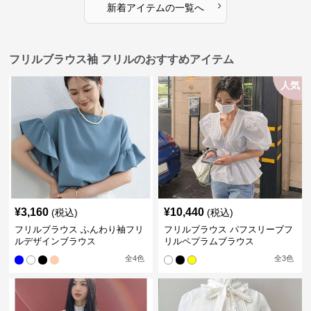
›
新着アイテムの一覧へ
フリルブラウス袖 フリルのおすすめアイテム
人気
¥
3,160
¥
10,440
(税込)
(税込)
フリルブラウス ふんわり袖フリ
フリルブラウス パフスリーブフ
ルデザインブラウス
リルペプラムブラウス
全
4
色
全
3
色