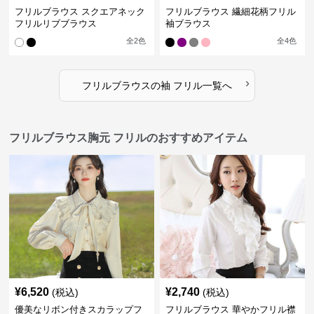
フリルブラウス スクエアネック
フリルブラウス 繊細花柄フリル
フリルリブブラウス
袖ブラウス
全
2
色
全
4
色
›
フリルブラウス
の
袖 フリル
一覧へ
フリルブラウス胸元 フリルのおすすめアイテム
¥
6,520
¥
2,740
(税込)
(税込)
優美なリボン付きスカラップフ
フリルブラウス 華やかフリル襟