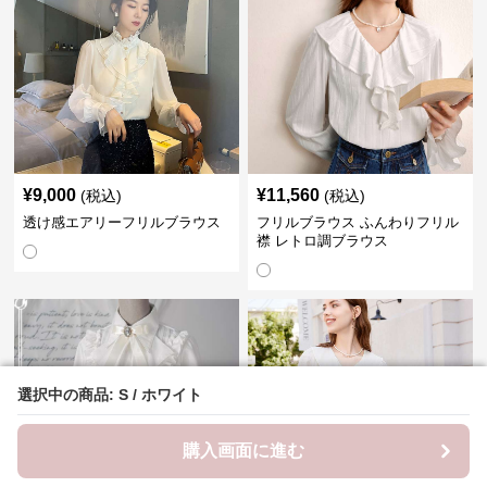
¥
9,000
¥
11,560
(税込)
(税込)
透け感エアリーフリルブラウス
フリルブラウス ふんわりフリル
襟 レトロ調ブラウス
選択中の商品: S / ホワイト
選択中の商品: S / ホワイト
購入画面に進む
購入画面に進む