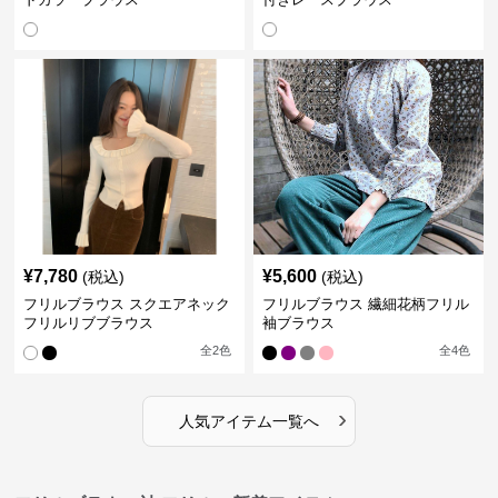
¥
7,780
¥
5,600
(税込)
(税込)
フリルブラウス スクエアネック
フリルブラウス 繊細花柄フリル
フリルリブブラウス
袖ブラウス
全
2
色
全
4
色
›
人気アイテム一覧へ