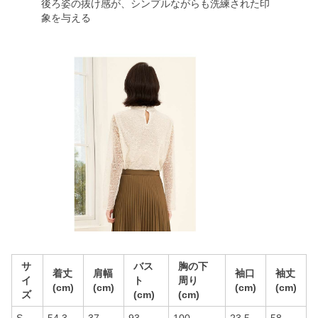
後ろ姿の抜け感が、シンプルながらも洗練された印
象を与える
サ
バス
胸の下
着丈
肩幅
袖口
袖丈
イ
ト
周り
(cm)
(cm)
(cm)
(cm)
ズ
(cm)
(cm)