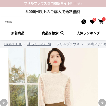
フリルブラウス
専門通販サイト
Frillista
5,000
円以上のご購入で送料無料
0
0
新着商品
商品を検索
人気ランキング
Frillista TOP
›
袖 フリルの一覧
›
フリルブラウス レース袖フリル
Previous slide
Ne