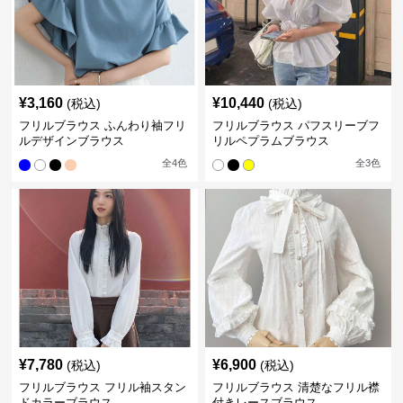
¥
3,160
¥
10,440
(税込)
(税込)
フリルブラウス ふんわり袖フリ
フリルブラウス パフスリーブフ
ルデザインブラウス
リルペプラムブラウス
全
4
色
全
3
色
¥
7,780
¥
6,900
(税込)
(税込)
フリルブラウス フリル袖スタン
フリルブラウス 清楚なフリル襟
ドカラーブラウス
付きレースブラウス