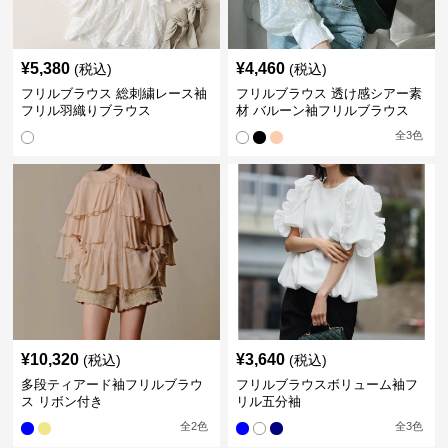
¥
5,380
¥
4,460
(税込)
(税込)
フリルブラウス 総刺繍レース袖
フリルブラウス 透け感シアー素
フリル羽織りブラウス
材 バルーン袖フリルブラウス
全
3
色
¥
10,320
¥
3,640
(税込)
(税込)
多段ティアード袖フリルブラウ
フリルブラウスボリューム袖フ
ス リボン付き
リル五分袖
全
2
色
全
3
色