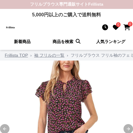
フリルブラウス
専門通販サイト
Frillista
5,000
円以上のご購入で送料無料
0
0
新着商品
商品を検索
人気ランキング
Frillista TOP
›
袖 フリルの一覧
›
フリルブラウス フリル袖のフェ
Previous slide
Ne