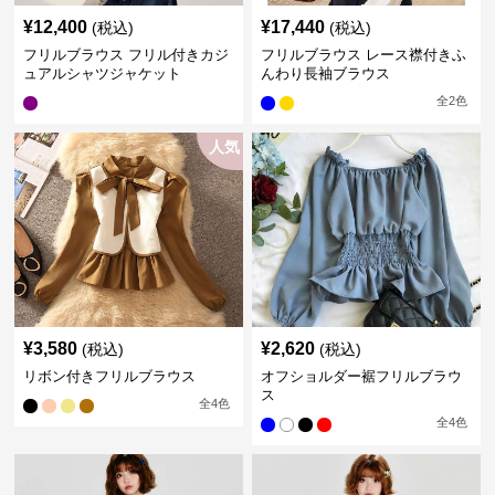
¥
12,400
¥
17,440
(税込)
(税込)
フリルブラウス フリル付きカジ
フリルブラウス レース襟付きふ
ュアルシャツジャケット
んわり長袖ブラウス
全
2
色
人気
¥
3,580
¥
2,620
(税込)
(税込)
リボン付きフリルブラウス
オフショルダー裾フリルブラウ
ス
全
4
色
全
4
色