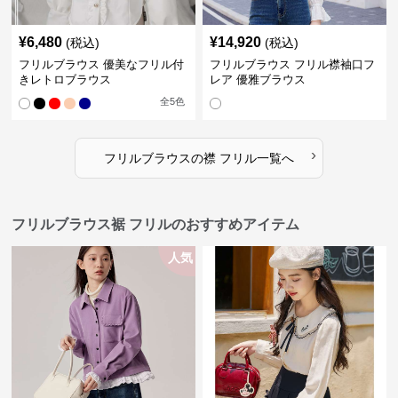
¥
6,480
¥
14,920
(税込)
(税込)
フリルブラウス 優美なフリル付
フリルブラウス フリル襟袖口フ
きレトロブラウス
レア 優雅ブラウス
全
5
色
›
フリルブラウス
の
襟 フリル
一覧へ
フリルブラウス裾 フリルのおすすめアイテム
人気