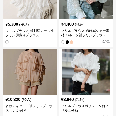
¥
5,380
¥
4,460
(税込)
(税込)
フリルブラウス 総刺繍レース袖
フリルブラウス 透け感シアー素
フリル羽織りブラウス
材 バルーン袖フリルブラウス
全
3
色
¥
10,320
¥
3,640
(税込)
(税込)
多段ティアード袖フリルブラウ
フリルブラウスボリューム袖フ
ス リボン付き
リル五分袖