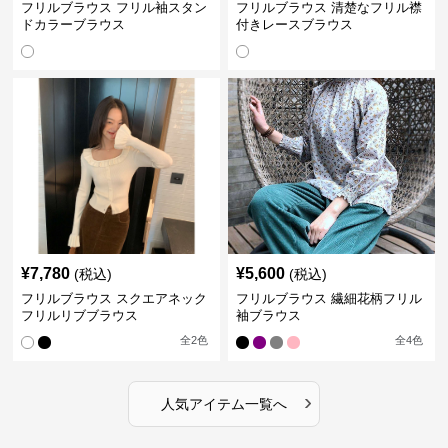
フリルブラウス フリル袖スタン
フリルブラウス 清楚なフリル襟
ドカラーブラウス
付きレースブラウス
¥
7,780
¥
5,600
(税込)
(税込)
フリルブラウス スクエアネック
フリルブラウス 繊細花柄フリル
フリルリブブラウス
袖ブラウス
全
2
色
全
4
色
›
人気アイテム一覧へ