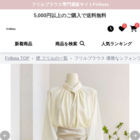
フリルブラウス
専門通販サイト
Frillista
5,000
円以上のご購入で送料無料
0
0
新着商品
商品を検索
人気ランキング
Frillista TOP
›
襟 フリルの一覧
›
フリルブラウス 優雅なシフォン
Previous slide
Ne