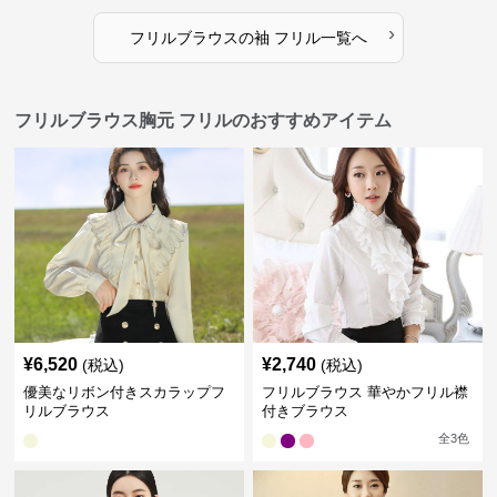
›
フリルブラウス
の
袖 フリル
一覧へ
フリルブラウス胸元 フリルのおすすめアイテム
¥
6,520
¥
2,740
(税込)
(税込)
優美なリボン付きスカラップフ
フリルブラウス 華やかフリル襟
リルブラウス
付きブラウス
全
3
色