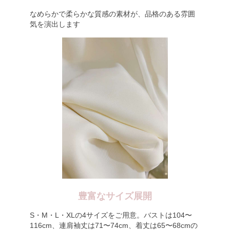
なめらかで柔らかな質感の素材が、品格のある雰囲
気を演出します
豊富なサイズ展開
S・M・L・XLの4サイズをご用意。バストは104〜
116cm、連肩袖丈は71〜74cm、着丈は65〜68cmの