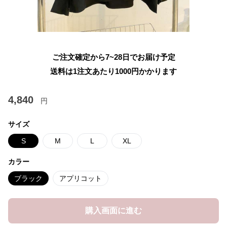
ご注文確定から7~28日でお届け予定
送料は1注文あたり
1000
円かかります
4,840
円
サイズ
S
M
L
XL
カラー
ブラック
アプリコット
購入画面に進む