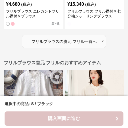
¥
4,680
¥
15,340
(税込)
(税込)
フリルブラウス エレガントフリ
フリルブラウス フリル襟付き七
ル襟付きブラウス
分袖シャーリングブラウス
全
2
色
›
フリルブラウス
の
胸元 フリル
一覧へ
フリルブラウス首元 フリルのおすすめアイテム
選択中の商品: S / ブラック
選択中の商品: S / ブラック
購入画面に進む
購入画面に進む
¥
4,680
¥
13,800
(税込)
(税込)