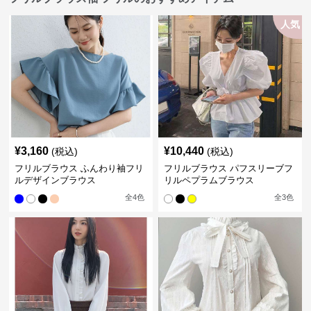
人気
¥
3,160
¥
10,440
(税込)
(税込)
フリルブラウス ふんわり袖フリ
フリルブラウス パフスリーブフ
ルデザインブラウス
リルペプラムブラウス
全
4
色
全
3
色