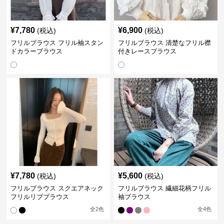
¥
7,780
¥
6,900
(税込)
(税込)
フリルブラウス フリル袖スタン
フリルブラウス 清楚なフリル襟
ドカラーブラウス
付きレースブラウス
¥
7,780
¥
5,600
(税込)
(税込)
フリルブラウス スクエアネック
フリルブラウス 繊細花柄フリル
フリルリブブラウス
袖ブラウス
全
2
色
全
4
色