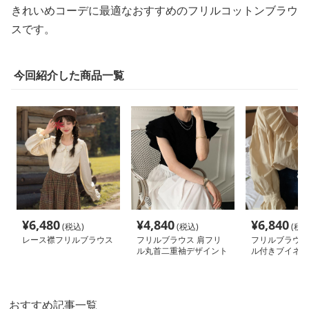
きれいめコーデに最適なおすすめのフリルコットンブラウ
スです。
今回紹介した商品一覧
¥
6,480
¥
4,840
¥
6,840
(税込)
(税込)
(税込
レース襟フリルブラウス
フリルブラウス 肩フリ
フリルブラウス
ル丸首二重袖デザイント
ル付きブイネッ
ップス
ラウス可愛いト
おすすめ記事一覧