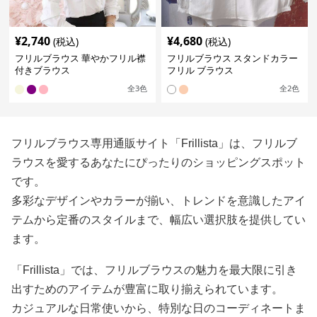
¥
2,740
¥
4,680
(税込)
(税込)
フリルブラウス 華やかフリル襟
フリルブラウス スタンドカラー
付きブラウス
フリル ブラウス
全
3
色
全
2
色
フリルブラウス専用通販サイト「Frillista」は、フリルブ
ラウスを愛するあなたにぴったりのショッピングスポット
です。
多彩なデザインやカラーが揃い、トレンドを意識したアイ
テムから定番のスタイルまで、幅広い選択肢を提供してい
ます。
「Frillista」では、フリルブラウスの魅力を最大限に引き
出すためのアイテムが豊富に取り揃えられています。
カジュアルな日常使いから、特別な日のコーディネートま