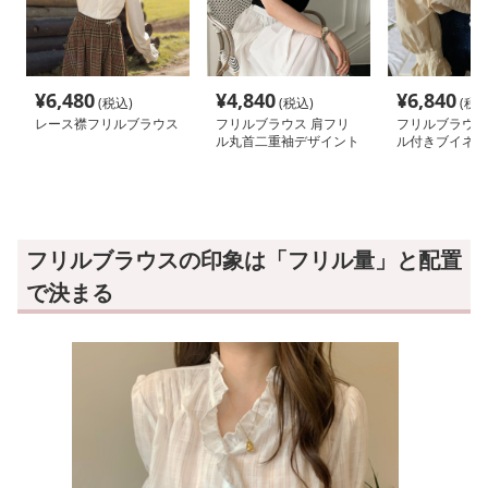
¥
6,480
¥
4,840
¥
6,840
(税込)
(税込)
(税込
レース襟フリルブラウス
フリルブラウス 肩フリ
フリルブラウス
ル丸首二重袖デザイント
ル付きブイネッ
ップス
ラウス可愛いト
フリルブラウスの印象は「フリル量」と配置
で決まる