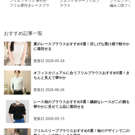
フリルブラウス 華やか
スタンドカラーフリルブ
フリルブラウス
フリル襟付きレースブラ
ラウス
編み二段フリル
ウス
ス
おすすめ記事一覧
夏のレースブラウスおすすめ5選！涼しげな透け感で軽やか
に着回せる
更新日
2026-05-24
オフィスカジュアルに合うフリルブラウスおすすめ5選！き
ちんと見えて華やか
更新日
2026-06-26
レース袖のブラウスおすすめ5選！繊細なレースが二の腕を
華やかに見せて上品に着回せる
更新日
2026-05-15
フリルスリーブブラウスおすすめ5選！袖のデザインで二の