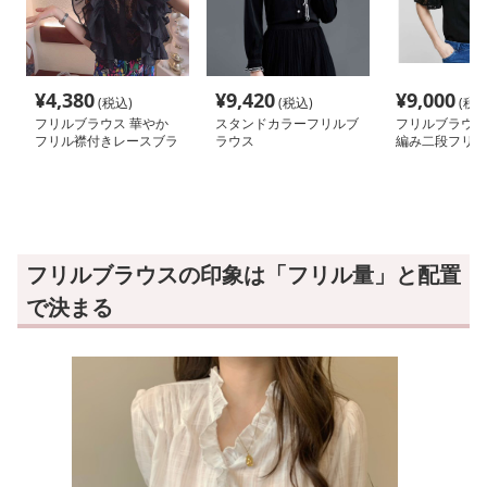
¥
4,380
¥
9,420
¥
9,000
(税込)
(税込)
(税込
フリルブラウス 華やか
スタンドカラーフリルブ
フリルブラウス
フリル襟付きレースブラ
ラウス
編み二段フリル
ウス
ス
フリルブラウスの印象は「フリル量」と配置
で決まる