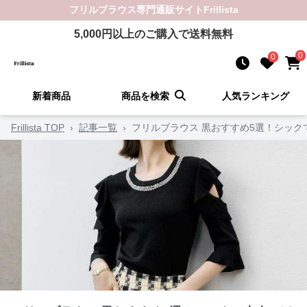
フリルブラウス
専門通販サイト
Frillista
5,000
円以上のご購入で送料無料
0
0
新着商品
商品を検索
人気ランキング
Frillista TOP
›
記事一覧
›
フリルブラウス 黒おすすめ5選！シッ