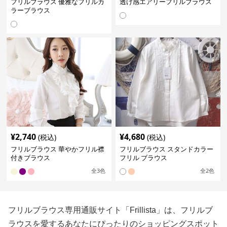
フリルブラウス 優雅なフリルカ
透け感エアリーフリルブラウス
ラーブラウス
¥
2,740
¥
4,680
(税込)
(税込)
フリルブラウス 華やかフリル襟
フリルブラウス スタンドカラー
付きブラウス
フリル ブラウス
全
3
色
全
2
色
フリルブラウス専用通販サイト「Frillista」は、フリルブ
ラウスを愛するあなたにぴったりのショッピングスポット